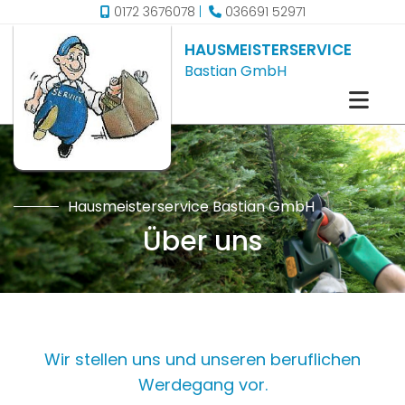
Zum Inhalt springen
0172 3676078
|
036691 52971


HAUSMEISTERSERVICE
Bastian GmbH
Hausmeisterservice Bastian GmbH
Über uns
Wir stellen uns und unseren beruflichen
Werdegang vor.