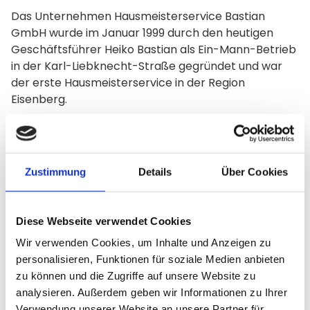
Das Unternehmen Hausmeisterservice Bastian
GmbH wurde im Januar 1999 durch den heutigen
Geschäftsführer Heiko Bastian als Ein-Mann-Betrieb
in der Karl-Liebknecht-Straße gegründet und war
der erste Hausmeisterservice in der Region
Eisenberg.
Durch den raschen Kundenzulauf und hohe
Auftragslage konnten schon im Herbst 1999 zwei
weitere Angestellte als Mitarbeiter gewonnen
werden. Das Unternehmen wuchs, auch und
Zustimmung
Details
Über Cookies
besonders durch Hilfe und Rückhalt aus der Familie.
Durch das stetige Wachstum wurde 2002 die neue
Diese Webseite verwendet Cookies
Betriebsstätte in der August-Bebel-Straße 11 a
Wir verwenden Cookies, um Inhalte und Anzeigen zu
eröffnet. Sämtliches erwirtschaftetes Kapital wurde
personalisieren, Funktionen für soziale Medien anbieten
und wird weiter in modernere Maschinen und
zu können und die Zugriffe auf unsere Website zu
Fahrzeuge investiert. 2005 erfolgte die Umfirmierung
analysieren. Außerdem geben wir Informationen zu Ihrer
zur Hausmeisterservice Bastian GmbH - zur Zeit
Verwendung unserer Website an unsere Partner für